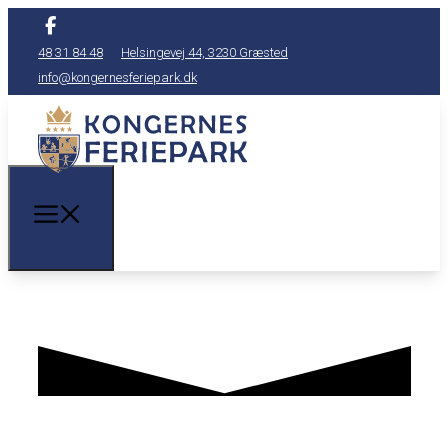
48 31 84 48
Helsingevej 44, 3230 Græsted
info@kongernesferiepark.dk