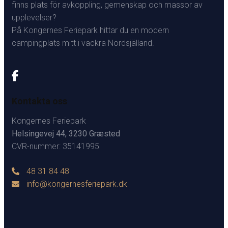
finns plats för avkoppling, gemenskap och massor av
upplevelser?
På Kongernes Feriepark hittar du en modern
campingplats mitt i vackra Nordsjälland.
Kontakta oss
Kongernes Feriepark
Helsingevej 44, 3230 Græsted
CVR-nummer: 35141995
48 31 84 48
info@kongernesferiepark.dk