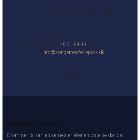
ser fram emot att välkomna dig och skapa
ramen för allt från en lugn helg till ett roligt
företagsevent.
Kontakta oss idag för att boka eller få veta mer.
Du kan ringa oss på
48 31 84 48
eller skriv till oss
på
info@kongernesferiepark.dk
Vi ses på campingplatsen – Era värdar, familjen
Lundshøj.
Kongernes Feriepark
Drömmer du om en semester eller en vistelse där det