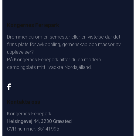
Kongernes Feriepark
Drömmer du om en semester eller en vistelse där det
finns plats för avkoppling, gemenskap och massor av
upplevelser?
På Kongernes Feriepark hittar du en modern
campingplats mitt i vackra Nordsjälland.
Kontakta oss
Kongernes Feriepark
Helsingevej 44, 3230 Græsted
CVR-nummer: 35141995