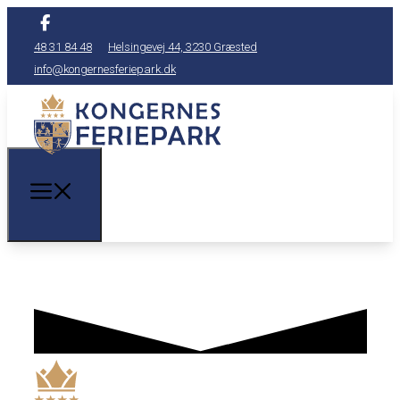
48 31 84 48
Helsingevej 44, 3230 Græsted
info@kongernesferiepark.dk