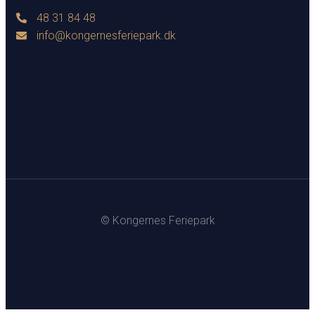
48 31 84 48
info@kongernesferiepark.dk
© Kongernes Feriepark