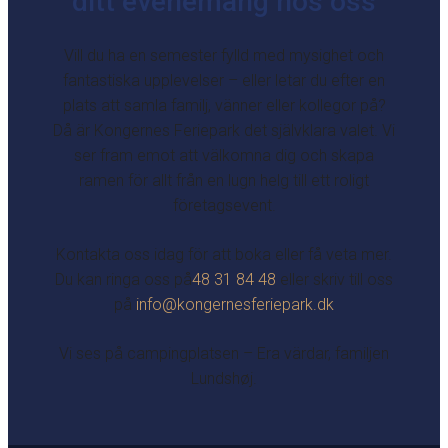
ditt evenemang hos oss
Vill du ha en semester fylld med mysighet och
fantastiska upplevelser – eller letar du efter en
plats att samla familj, vänner eller kollegor på?
Då är Kongernes Feriepark det självklara valet. Vi
ser fram emot att välkomna dig och skapa
ramen för allt från en lugn helg till ett roligt
företagsevent.
Kontakta oss idag för att boka eller få veta mer.
Du kan ringa oss på
48 31 84 48
eller skriv till oss
på
info@kongernesferiepark.dk
Vi ses på campingplatsen – Era värdar, familjen
Lundshøj.