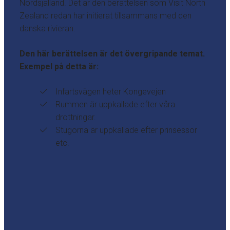
Nordsjälland. Det är den berättelsen som Visit North
Zealand redan har initierat tillsammans med den
danska rivieran.
Den här berättelsen är det övergripande temat.
Exempel på detta är:
Infartsvägen heter Kongevejen
Rummen är uppkallade efter våra
drottningar.
Stugorna är uppkallade efter prinsessor
etc.