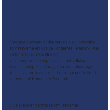
Vi fokuserar på upplevelsen
Företagets livsnerv är den service eller upplevelse
som kunderna erbjuds på Kongernes Feriepark. Vi är
därför mycket medvetna om
servicen/produkten/upplevelsen och alltid sett ur
kundens perspektiv. Våra gäster ska bokstavligen
känna sig som kungar och drottningar när de är på
semester på Kongernes Feriepark.
Varför ”Kings Holiday Park”
Vi vill skapa en berättelse om Kungarnas