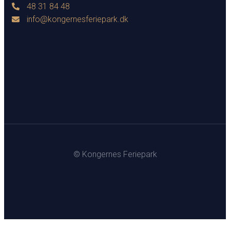
48 31 84 48
info@kongernesferiepark.dk
© Kongernes Feriepark