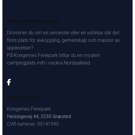
Kongernes Feriepark
Drömmer du om en semester eller en vistelse där det
finns plats för avkoppling, gemenskap och massor av
upplevelser?
På Kongernes Feriepark hittar du en modern
campingplats mitt i vackra Nordsjälland.
Kontakta oss
Kongernes Feriepark
Helsingevej 44, 3230 Græsted
CVR-nummer: 35141995