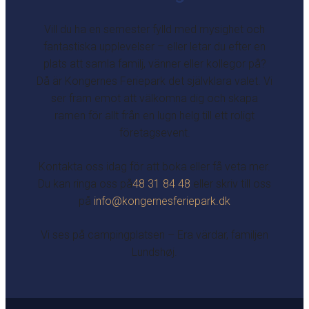
Vill du ha en semester fylld med mysighet och
fantastiska upplevelser – eller letar du efter en
plats att samla familj, vänner eller kollegor på?
Då är Kongernes Feriepark det självklara valet. Vi
ser fram emot att välkomna dig och skapa
ramen för allt från en lugn helg till ett roligt
företagsevent.
Kontakta oss idag för att boka eller få veta mer.
Du kan ringa oss på
48 31 84 48
eller skriv till oss
på
info@kongernesferiepark.dk
Vi ses på campingplatsen – Era värdar, familjen
Lundshøj.