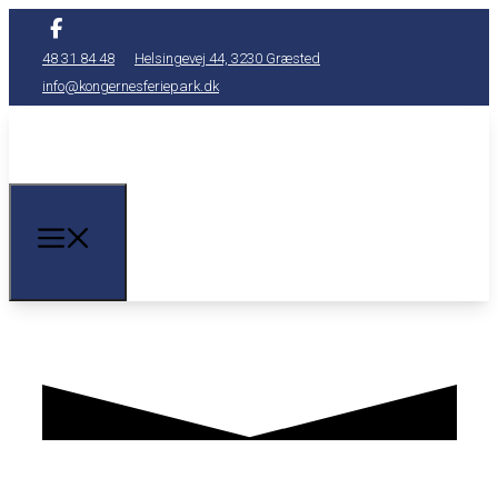
48 31 84 48
Helsingevej 44, 3230 Græsted
info@kongernesferiepark.dk