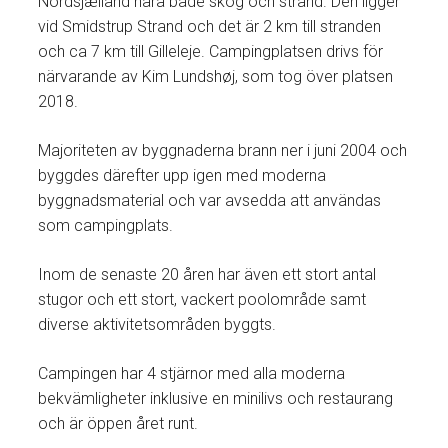
Nordsjælland nära både skog och strand. Den ligger
vid Smidstrup Strand och det är 2 km till stranden
och ca 7 km till Gilleleje. Campingplatsen drivs för
närvarande av Kim Lundshøj, som tog över platsen
2018.
Majoriteten av byggnaderna brann ner i juni 2004 och
byggdes därefter upp igen med moderna
byggnadsmaterial och var avsedda att användas
som campingplats.
Inom de senaste 20 åren har även ett stort antal
stugor och ett stort, vackert poolområde samt
diverse aktivitetsområden byggts.
Campingen har 4 stjärnor med alla moderna
bekvämligheter inklusive en minilivs och restaurang
och är öppen året runt.