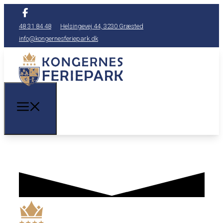
48 31 84 48
Helsingevej 44, 3230 Græsted
info@kongernesferiepark.dk