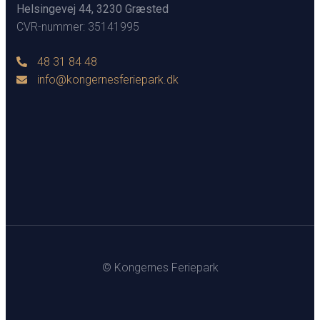
Helsingevej 44, 3230 Græsted
CVR-nummer: 35141995
48 31 84 48
info@kongernesferiepark.dk
© Kongernes Feriepark