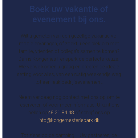
Boek uw vakantie of
evenement bij ons.
Wilt u genieten van een gezellige vakantie vol
mooie ervaringen, of zoekt u een plek om met
familie, vrienden of collega’s samen te komen?
Dan is Kongernes Feriepark de perfecte keuze.
We verwelkomen u graag en creëren de ideale
setting voor alles, van een rustig weekendje weg
tot een leuk bedrijfsevenement.
Neem vandaag nog contact met ons op om te
reserveren of voor meer informatie. U kunt ons
bellen op
48 31 84 48
of schrijf ons op
info@kongernesferiepark.dk
Tot ziens op de camping – Uw gastheren, de