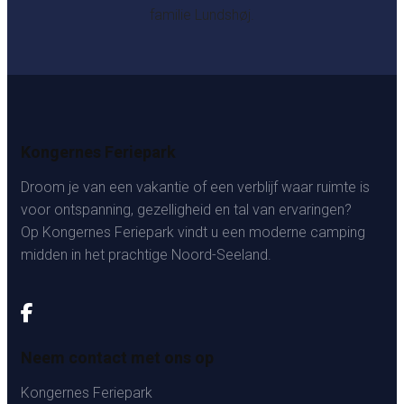
familie Lundshøj.
Kongernes Feriepark
Droom je van een vakantie of een verblijf waar ruimte is
voor ontspanning, gezelligheid en tal van ervaringen?
Op Kongernes Feriepark vindt u een moderne camping
midden in het prachtige Noord-Seeland.
Neem contact met ons op
Kongernes Feriepark