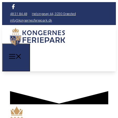
48 31 84 48
Helsingevej 44, 3230 Græsted
info@kongernesferiepark.dk