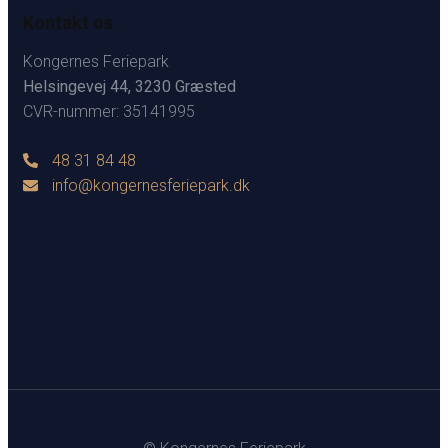
Kontakt os
Kongernes Feriepark
Helsingevej 44, 3230 Græsted
CVR-nummer: 35141995
48 31 84 48
info@kongernesferiepark.dk