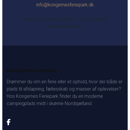
info@kongernesferiepark.dk
Vi ses på campingpladsen – Jeres værter,
familien Lundshøj.
Kongernes Feriepark
Drømmer du om en ferie eller et ophold, hvor der både er
plads til afslapning, fællesskab og masser af oplevelser?
Hos Kongernes Feriepark finder du en moderne
campingplads midt i skønne Nordsjælland.