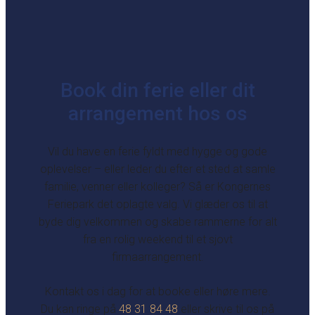
Book din ferie eller dit
arrangement hos os
Vil du have en ferie fyldt med hygge og gode
oplevelser – eller leder du efter et sted at samle
familie, venner eller kolleger? Så er Kongernes
Feriepark det oplagte valg. Vi glæder os til at
byde dig velkommen og skabe rammerne for alt
fra en rolig weekend til et sjovt
firmaarrangement.
Kontakt os i dag for at booke eller høre mere.
Du kan ringe på
48 31 84 48
eller skrive til os på