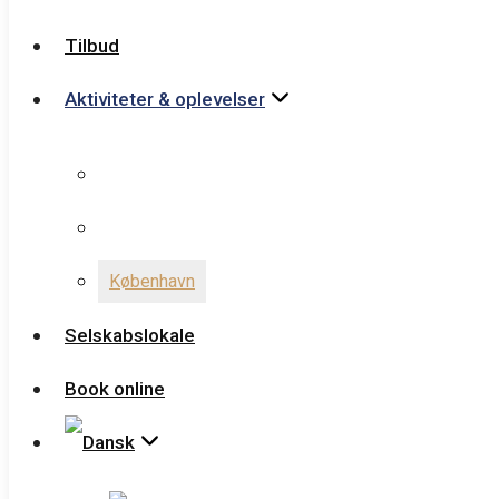
Aktiviteter & oplevelser
Tilbud
Aktiviteter & oplevelser
Aktiviteter i ferieparken
Nordsjælland
Aktiviteter i ferieparken
København
Nordsjælland
Selskabslokale
København
BOOK ONLINE
Selskabslokale
Book online