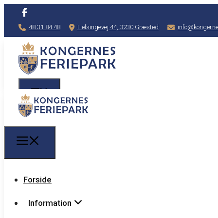
48 31 84 48
Helsingevej 44, 3230 Græsted
info@kongerne
Forside
Information
Forside
Information
Priser