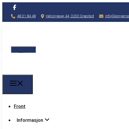
48 31 84 48
Helsingevej 44, 3230 Græsted
info@kongerne
Front
Informasjon
Front
Informasjon
Priser