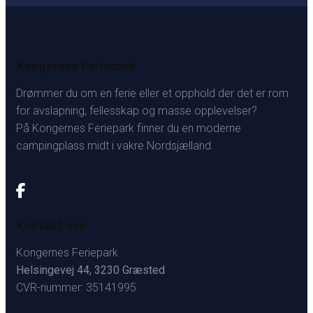
Kongernes Feriepark
Drømmer du om en ferie eller et opphold der det er rom
for avslapning, fellesskap og masse opplevelser?
På Kongernes Feriepark finner du en moderne
campingplass midt i vakre Nordsjælland.
Kontakt oss
Kongernes Feriepark
Helsingevej 44, 3230 Græsted
CVR-nummer: 35141995