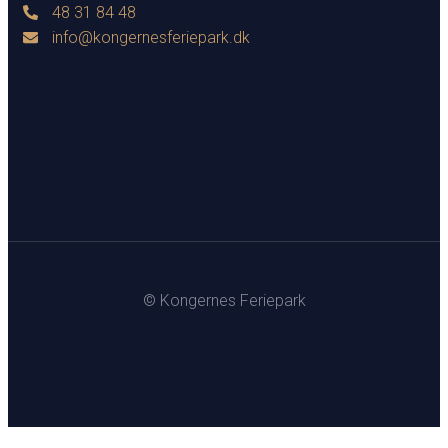
48 31 84 48
info@kongernesferiepark.dk
© Kongernes Feriepark