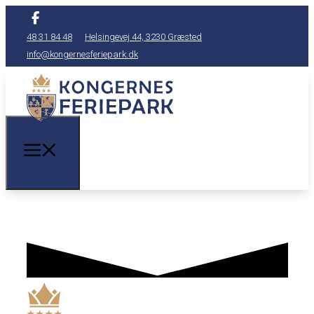
48 31 84 48
Helsingevej 44, 3230 Græsted
info@kongernesferiepark.dk