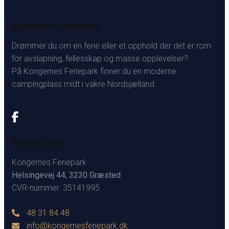
Kongernes Feriepark
Drømmer du om en ferie eller et opphold der det er rom
for avslapning, fellesskap og masse opplevelser?
På Kongernes Feriepark finner du en moderne
campingplass midt i vakre Nordsjælland.
Kontakt oss
Kongernes Feriepark
Helsingevej 44, 3230 Græsted
CVR-nummer: 35141995
48 31 84 48
info@kongernesferiepark.dk