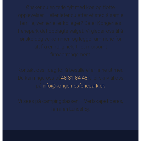
Ønsker du en ferie fylt med kos og flotte
opplevelser – eller leter du etter et sted å samle
familie, venner eller kolleger? Da er Kongernes
Feriepark det opplagte valget. Vi gleder oss til å
ønske deg velkommen og legge rammene for
alt fra en rolig helg til et morsomt
firmaarrangement.
Kontakt oss i dag for å bestille eller finne ut mer.
Du kan ringe oss på
48 31 84 48
eller skriv til oss
på
info@kongernesferiepark.dk
Vi sees på campingplassen – Vertskapet deres,
familien Lundshøj.