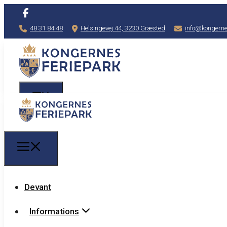
48 31 84 48
Helsingevej 44, 3230 Græsted
info@kongerne
Devant
Informations
Devant
Informations
Prix