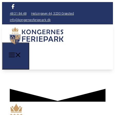
48 31 84 48
Helsingevej 44, 3230 Græsted
info@kongernesferiepark.dk