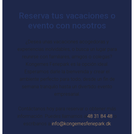
Reserva tus vacaciones o
evento con nosotros
¿Desea unas vacaciones acogedoras y
experiencias inolvidables, o busca un lugar para
reunirse con familiares, amigos o colegas?
Kongernes Feriepark es la opción ideal.
Esperamos darle la bienvenida y crear el
ambiente perfecto para todo, desde un fin de
semana tranquilo hasta un divertido evento
empresarial.
Contáctanos hoy para reservar o obtener más
información. Puedes llamarnos al
48 31 84 48
o
escríbanos a
info@kongernesferiepark.dk