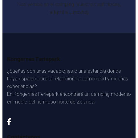
Nos vemos en el camping. Vuestros anfitriones,
la familia Lundshøj.
Kongernes Feriepark
¿Sueñas con unas vacaciones o una estancia donde
haya espacio para la relajación, la comunidad y muchas
experiencias?
En Kongernes Feriepark encontrará un camping moderno
en medio del hermoso norte de Zelanda.
Contáctanos