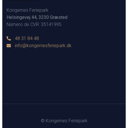
Kongernes Feriepark
Helsingevej 44, 3230 Græsted
Número de CVR: 35141995
48 31 84 48
info@kongernesferiepark.dk
© Kongernes Feriepark