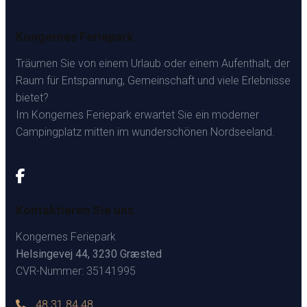
Kongernes Feriepark
Träumen Sie von einem Urlaub oder einem Aufenthalt, der
Raum für Entspannung, Gemeinschaft und viele Erlebnisse
bietet?
Im Kongernes Feriepark erwartet Sie ein moderner
Campingplatz mitten im wunderschönen Nordseeland.
Kontaktieren Sie uns
Kongernes Feriepark
Helsingevej 44, 3230 Græsted
CVR-Nummer: 35141995
48 31 84 48