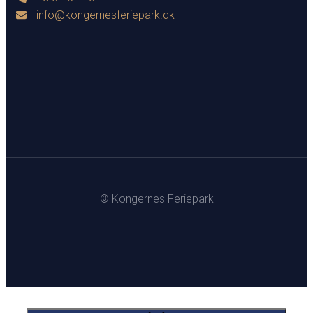
info@kongernesferiepark.dk
© Kongernes Feriepark