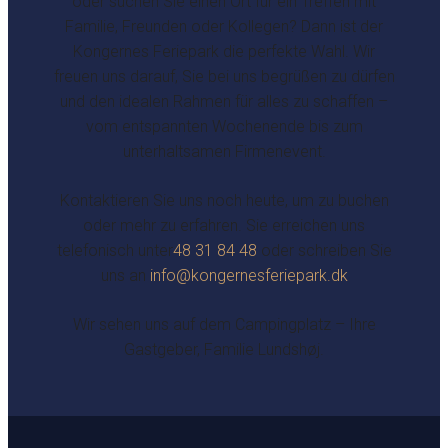
oder suchen Sie einen Ort für ein Treffen mit
Familie, Freunden oder Kollegen? Dann ist der
Kongernes Feriepark die perfekte Wahl. Wir
freuen uns darauf, Sie bei uns begrüßen zu dürfen
und den idealen Rahmen für alles zu schaffen –
vom entspannten Wochenende bis zum
unterhaltsamen Firmenevent.
Kontaktieren Sie uns noch heute, um zu buchen
oder mehr zu erfahren. Sie erreichen uns
telefonisch unter
48 31 84 48
oder schreiben Sie
uns an
info@kongernesferiepark.dk
Wir sehen uns auf dem Campingplatz – Ihre
Gastgeber, Familie Lundshøj.