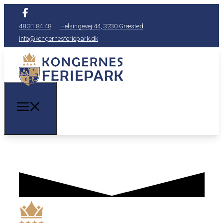
48 31 84 48
Helsingevej 44, 3230 Græsted
info@kongernesferiepark.dk